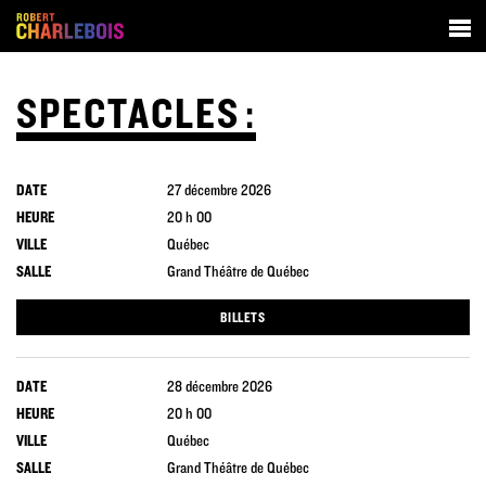
SPECTACLES :
SPECTACLES
BIOGRAPHIE
DATE
27 décembre 2026
DISCOGRAPHIE
HEURE
20 h 00
VILLE
Québec
CONTACT
SALLE
Grand Théâtre de Québec
BILLETS
DATE
28 décembre 2026
HEURE
20 h 00
VILLE
Québec
SALLE
Grand Théâtre de Québec