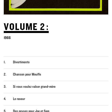
VOLUME 2 :
1966
1.
Divertimento
2.
Chanson pour Mouffe
3.
Si vous voulez valser grand-mère
4.
Le raseur
5.
Des prunes pour Joe et Sam