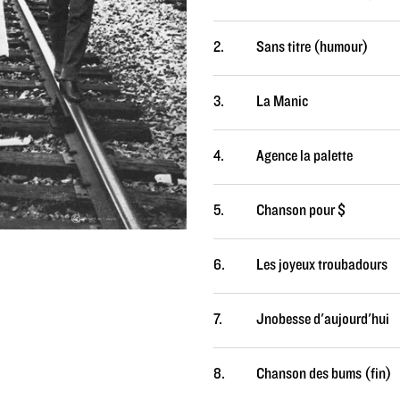
2.
Sans titre (humour)
3.
La Manic
4.
Agence la palette
5.
Chanson pour $
6.
Les joyeux troubadours
7.
Jnobesse d'aujourd'hui
8.
Chanson des bums (fin)