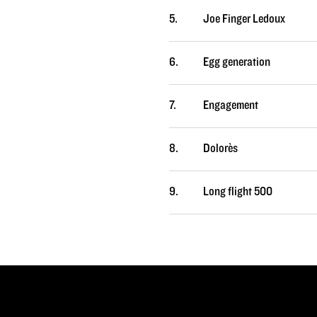
5.
Joe Finger Ledoux
6.
Egg generation
7.
Engagement
8.
Dolorès
9.
Long flight 500