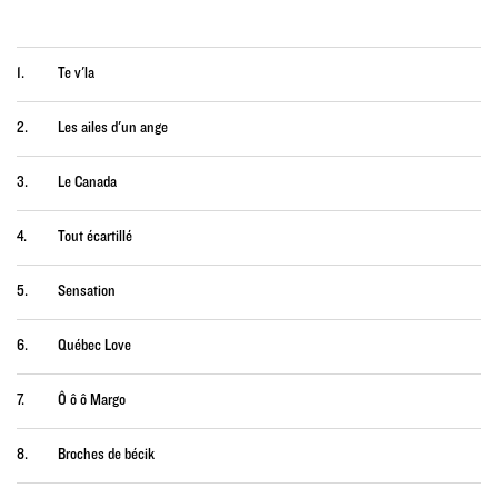
1.
Te v'la
2.
Les ailes d'un ange
3.
Le Canada
4.
Tout écartillé
5.
Sensation
6.
Québec Love
7.
Ô ô ô Margo
8.
Broches de bécik