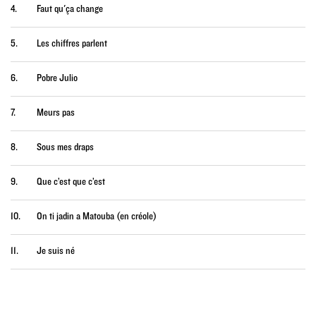
4.
Faut qu'ça change
5.
Les chiffres parlent
6.
Pobre Julio
7.
Meurs pas
8.
Sous mes draps
9.
Que c’est que c’est
10.
On ti jadin a Matouba (en créole)
11.
Je suis né