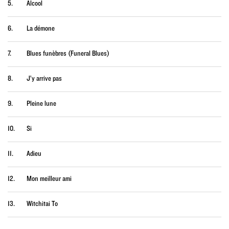
5.
Alcool
6.
La démone
7.
Blues funèbres (Funeral Blues)
8.
J’y arrive pas
9.
Pleine lune
10.
Si
11.
Adieu
12.
Mon meilleur ami
13.
Witchitai To